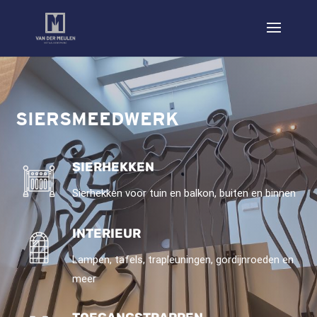
SIERSMEEDWERK
SIERHEKKEN
Sierhekken voor tuin en balkon, buiten en binnen
INTERIEUR
Lampen, tafels, trapleuningen, gordijnroeden en
meer