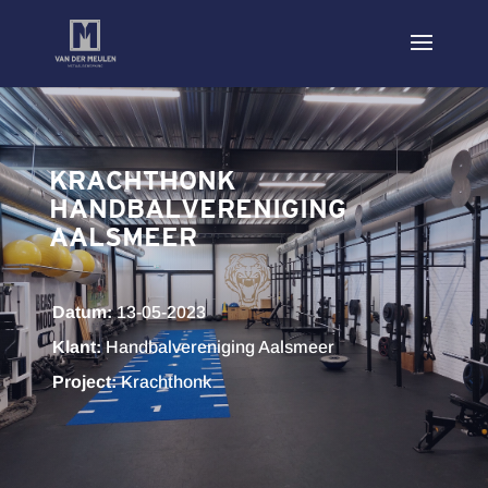
KRACHTHONK
HANDBALVERENIGING
AALSMEER
Datum:
13-05-2023
Klant:
Handbalvereniging Aalsmeer
Project:
Krachthonk