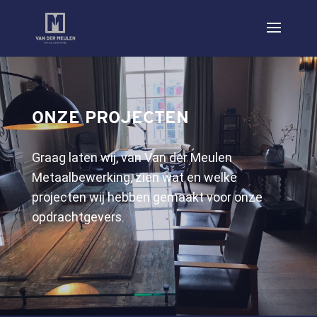
ONZE PROJECTEN
Graag laten wij, van Van der Meulen
Metaalbewerking, zien wat en welke
projecten wij hebben gemaakt voor onze
opdrachtgevers.